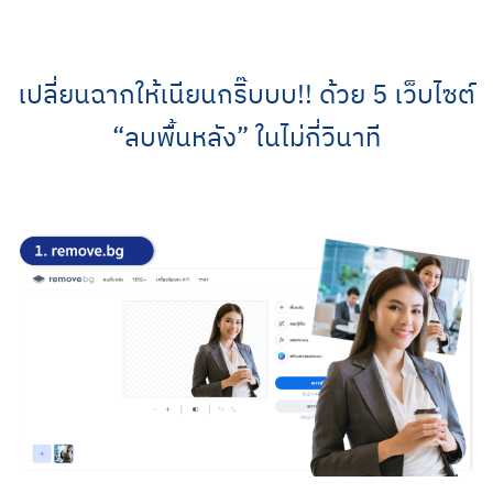
Skip
to
content
เปลี่ยนฉากให้เนียนกริ๊บบบ!! ด้วย 5 เว็บไซต์
“ลบพื้นหลัง” ในไม่กี่วินาที